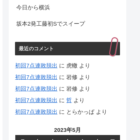
今日から横浜
坂本2発工藤初Sでスイープ
最近のコメント
初回7点連敗脱出
に
虎轍
より
初回7点連敗脱出
に
岩修
より
初回7点連敗脱出
に
岩修
より
初回7点連敗脱出
に
哲
より
初回7点連敗脱出
に
とらかっぱ
より
2023年5月