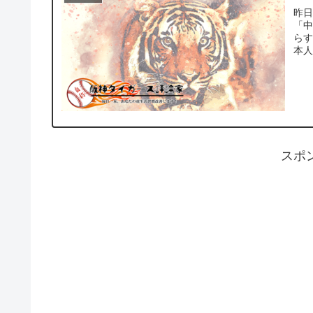
昨
「
ら
本人
スポ