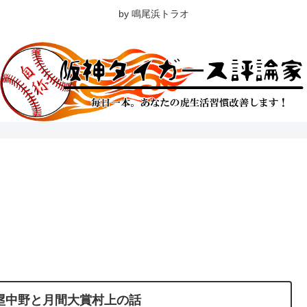
by 鳴尾浜トラオ
塁中野と月間大賞村上の話