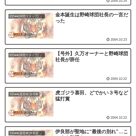
2004.10.24
金本誕生は野崎球団社長の一言だ
655##[球団スタッフ]野崎勝義
った
2004.10.23
【号外】久万オーナーと野崎球団
655##[球団スタッフ]野崎勝義
社長が辞任
2004.10.22
虎ゴジラ喜田、どでかい３号など
765##[退団者]喜田剛
猛打賞
2004.10.22
伊良部が聖地に“最後の別れ”…こ
730##[退団者]伊良部秀輝