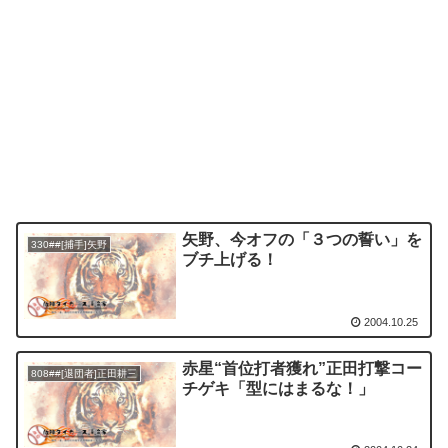
矢野、今オフの「３つの誓い」を
330##[捕手]矢野
ブチ上げる！
2004.10.25
赤星“首位打者獲れ”正田打撃コー
808##[退団者]正田耕三
チゲキ「型にはまるな！」