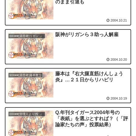
のまま引退も
2004.10.21
阪神がリガンら３助っ人解雇
683##[退団者]リガン／ジェロッド
2004.10.20
藤本は『右大腿直筋けんしょう
908##[退団者]藤本敦士
炎』…２１日からリハビリ
2004.10.19
Q.年刊タイガース2004年号の
000##[管理人より]投票結果
「表紙」を選ぶとすれば？（「評
論家たちの声」投票結果）