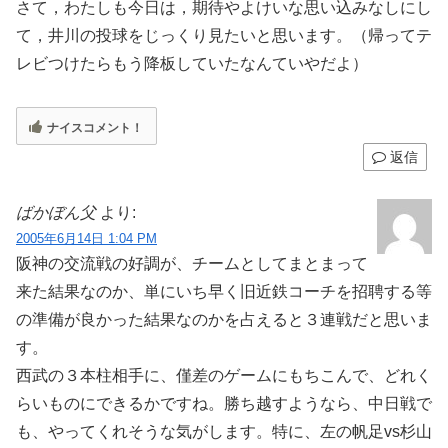
さて，わたしも今日は，期待やよけいな思い込みなしにし
て，井川の投球をじっくり見たいと思います。（帰ってテ
レビつけたらもう降板していたなんていやだよ）
ナイスコメント！
返信
ばかぼん父
より:
2005年6月14日 1:04 PM
阪神の交流戦の好調が、チームとしてまとまって
来た結果なのか、単にいち早く旧近鉄コーチを招聘する等
の準備が良かった結果なのかを占えると３連戦だと思いま
す。
西武の３本柱相手に、僅差のゲームにもちこんで、どれく
らいものにできるかですね。勝ち越すようなら、中日戦で
も、やってくれそうな気がします。特に、左の帆足vs杉山