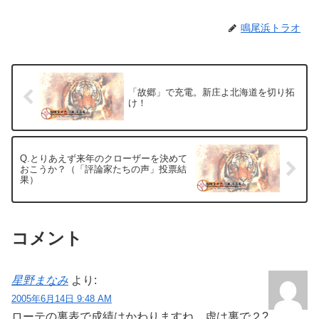
鳴尾浜トラオ
「故郷」で充電。新庄よ北海道を切り拓
け！
Q.とりあえず来年のクローザーを決めて
おこうか？（「評論家たちの声」投票結
果）
コメント
星野まなみ
より:
2005年6月14日 9:48 AM
ローテの裏表で成績はかわりますね 虚は裏で２?