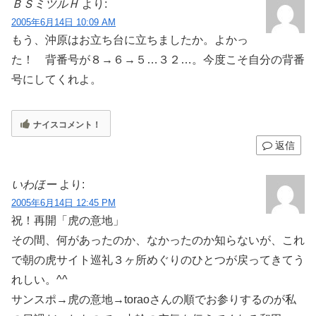
ＢＳミツルＨ
より:
2005年6月14日 10:09 AM
もう、沖原はお立ち台に立ちましたか。よかっ
た！ 背番号が８→６→５…３２…。今度こそ自分の背番
号にしてくれよ。
ナイスコメント！
返信
いわほー
より:
2005年6月14日 12:45 PM
祝！再開「虎の意地」
その間、何があったのか、なかったのか知らないが、これ
で朝の虎サイト巡礼３ヶ所めぐりのひとつが戻ってきてう
れしい。^^
サンスポ→虎の意地→toraoさんの順でお参りするのが私