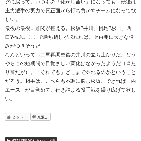
グに戻って、いつもの「化かし合い」になっても、最後は
主力選手の実力で真正面から打ち負かすチームになって欲
しい。
最後の最後に難関が控える。松坂?井川、帆足?杉山、西
口?福原。ここで勝ち越しが取れれば、セ再開に大きな弾
みがつきそうだ。
なんといっても二軍再調整後の井川の立ち上がりだ。どう
やらこの短期間で目覚ましい変化はなかったようだ（当た
り前だが）。「それでも」どこまでやれるのかということ
だろう。相手は、こちらも不調に悩む松坂。できれば「両
エース」が目覚めて、行き詰まる投手戦を繰り広げて欲し
い。
ヒット！
凡退…
677##[阪神]たわいない話