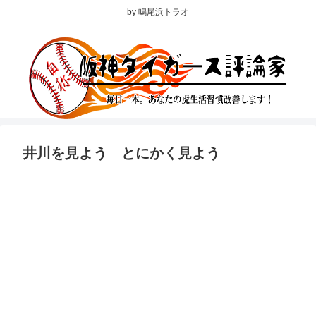
by 鳴尾浜トラオ
井川を見よう とにかく見よう