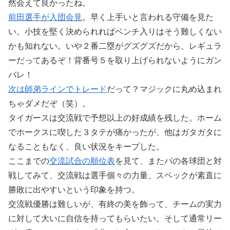
然会えて良かったね。
前田選手が入団会見
。早く上手いと言われる守備を見た
い。小技を堅く決められればベンチ入りはそう難しくない
かも知れない。いや２番二塁がグズグズだから、レギュラ
ーだってあるぞ！背番号５を取り上げられないようにガン
バレ！
次は師弟ラインでトレード
だって？マジックに丸め込まれ
ちゃダメだぞ（笑）。
タイガースは交流戦で予想以上の好成績を残した。ホーム
でホークスに喫した３タテが痛かったが、他はガタガタに
なることもなく、良い状況をキープした。
ここまでの
交流試合の順位表
を見て、またパの各球団と対
戦してみて、交流戦は選手個々の力量、スペックが素直に
勝敗に出やすいという印象を持つ。
交流戦優勝は難しいが、有終の美を飾って、チームの実力
に対して大いに自信を持ってもらいたい。そして通常リー