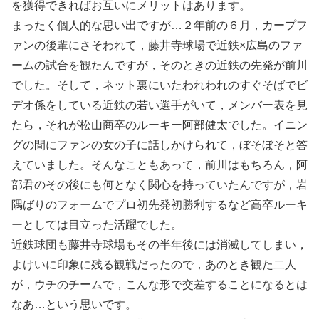
を獲得できればお互いにメリットはあります。
まったく個人的な思い出ですが…２年前の６月，カープフ
ァンの後輩にさそわれて，藤井寺球場で近鉄×広島のファ
ームの試合を観たんですが，そのときの近鉄の先発が前川
でした。そして，ネット裏にいたわれわれのすぐそばでビ
デオ係をしている近鉄の若い選手がいて，メンバー表を見
たら，それが松山商卒のルーキー阿部健太でした。イニン
グの間にファンの女の子に話しかけられて，ぼそぼそと答
えていました。そんなこともあって，前川はもちろん，阿
部君のその後にも何となく関心を持っていたんですが，岩
隅ばりのフォームでプロ初先発初勝利するなど高卒ルーキ
ーとしては目立った活躍でした。
近鉄球団も藤井寺球場もその半年後には消滅してしまい，
よけいに印象に残る観戦だったので，あのとき観た二人
が，ウチのチームで，こんな形で交差することになるとは
なあ…という思いです。