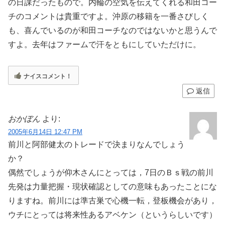
の日課だったもので。内輪の空気を伝えてくれる和田コー
チのコメントは貴重ですよ。沖原の移籍を一番さびしく
も、喜んでいるのが和田コーチなのではないかと思うんで
すよ。去年はファームで汗をともにしていただけに。
ナイスコメント！
返信
おかぼん
より:
2005年6月14日 12:47 PM
前川と阿部健太のトレードで決まりなんでしょう
か？
偶然でしょうが仰木さんにとっては，7日のＢｓ戦の前川
先発は力量把握・現状確認としての意味もあったことにな
りますね。前川には準古巣で心機一転，登板機会があり，
ウチにとっては将来性あるアベケン（というらしいです）