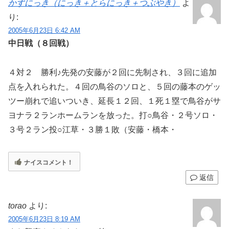
かずにっき（にっき＋とらにっき＋つぶやき）
よ
り:
2005年6月23日 6:42 AM
中日戦（８回戦）
４対２ 勝利♪先発の安藤が２回に先制され、３回に追加
点を入れられた。４回の鳥谷のソロと、５回の藤本のゲッ
ツー崩れで追いついき、延長１２回、１死１塁で鳥谷がサ
ヨナラ２ランホームランを放った。打○鳥谷・２号ソロ・
３号２ラン投○江草・３勝１敗（安藤・橋本・
ナイスコメント！
返信
torao
より:
2005年6月23日 8:19 AM