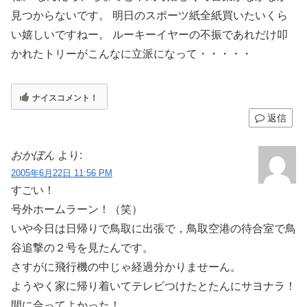
見つからないです。 明日のスポーツ紙全紙買いたいくら
い嬉しいですねー。 ルーキーイヤーの不振であれだけ叩
かれたトリーがこんなに立派になって・・・・・
ナイスコメント！
返信
おかぼん
より:
2005年6月22日 11:56 PM
すごい！
号外ホームラーン！（笑）
いや今日は日帰りで鳥取に出張で，鳥取空港の待合室で鳥
谷追撃の２号を見たんです。
さすがに飛行機の中じゃ経過分かりませーん。
ようやく家に帰り着いてテレビつけたとたんにサヨナラ！
間に合ってよかった！