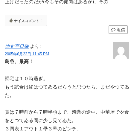
上げだったのだが(今もその傾向はあるが)、その
ナイスコメント！
返信
仙丈亭日乘
より:
2005年6月22日 11:45 PM
鳥谷、最高！
歸宅は１０時過ぎ。
もう試合は終はつてゐるだらうと思つたら、まだやつてゐ
た。
實は７時前から７時半頃まで、殘業の途中、中華屋で夕食
をとつてゐる間に少し見てゐた。
３囘表１アウト１壘３壘のピンチ。