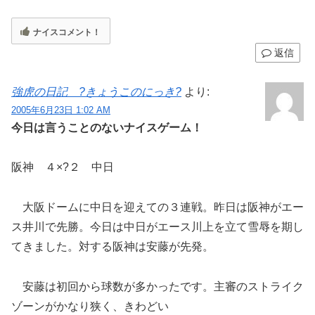
ナイスコメント！
返信
強虎の日記 ?きょうこのにっき?
より:
2005年6月23日 1:02 AM
今日は言うことのないナイスゲーム！
阪神 ４×?２ 中日
大阪ドームに中日を迎えての３連戦。昨日は阪神がエー
ス井川で先勝。今日は中日がエース川上を立て雪辱を期し
てきました。対する阪神は安藤が先発。
安藤は初回から球数が多かったです。主審のストライク
ゾーンがかなり狭く、きわどい