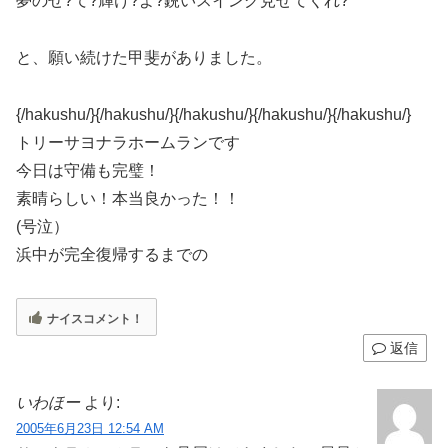
夢のせ?て?輝け?よ?鋭いスイング見せてくれ?
と、願い続けた甲斐がありました。
{/hakushu/}{/hakushu/}{/hakushu/}{/hakushu/}{/hakushu/}
トリーサヨナラホームランです
今日は守備も完璧！
素晴らしい！本当良かった！！
(号泣）
浜中が完全復帰するまでの
ナイスコメント！
返信
いわほー
より:
2005年6月23日 12:54 AM