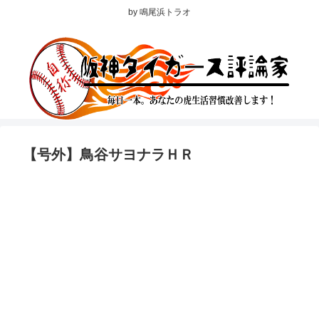
by 鳴尾浜トラオ
【号外】鳥谷サヨナラＨＲ