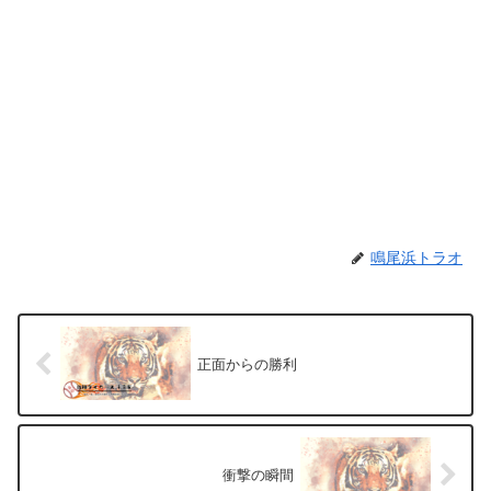
鳴尾浜トラオ
正面からの勝利
衝撃の瞬間