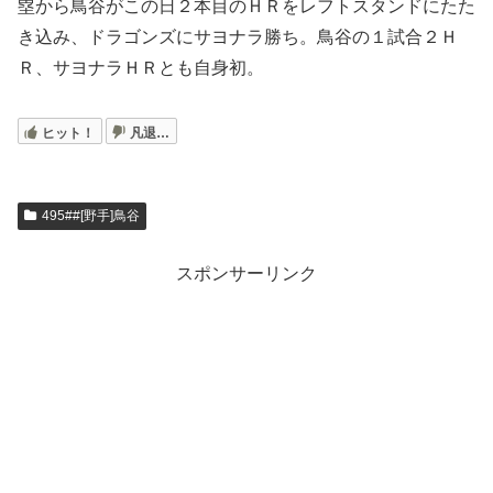
塁から鳥谷がこの日２本目のＨＲをレフトスタンドにたた
き込み、ドラゴンズにサヨナラ勝ち。鳥谷の１試合２Ｈ
Ｒ、サヨナラＨＲとも自身初。
ヒット！
凡退…
495##[野手]鳥谷
スポンサーリンク