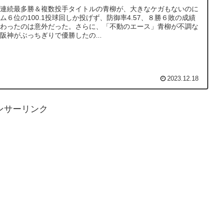
年連続最多勝＆複数投手タイトルの青柳が、大きなケガもないのに
ム６位の100.1投球回しか投げず、防御率4.57、８勝６敗の成績
終わったのは意外だった。さらに、「不動のエース」青柳が不調な
阪神がぶっちぎりで優勝したの...
2023.12.18
ンサーリンク