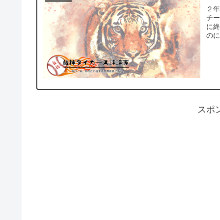
２
チー
に
のに
スポ