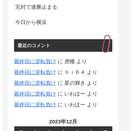
完封で連勝止まる
今日から横浜
最近のコメント
最終回に逆転負け
に
虎轍
より
最終回に逆転負け
に
ｈｉ６４
より
最終回に逆転負け
に
星の輝き
より
最終回に逆転負け
に
いわほー
より
最終回に逆転負け
に
いわほー
より
2023年12月