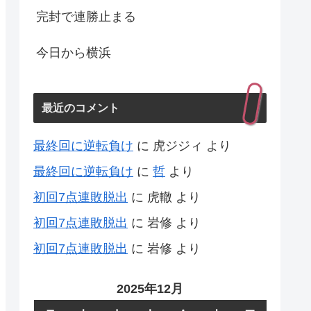
完封で連勝止まる
今日から横浜
最近のコメント
最終回に逆転負け
に
虎ジジィ
より
最終回に逆転負け
に
哲
より
初回7点連敗脱出
に
虎轍
より
初回7点連敗脱出
に
岩修
より
初回7点連敗脱出
に
岩修
より
2025年12月