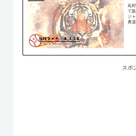
嶌村
て
ジ
勇退
スポ