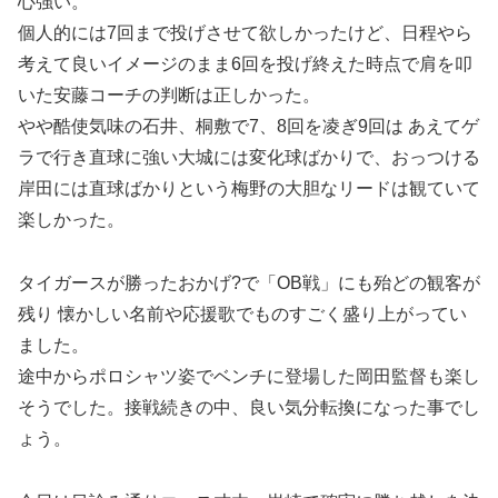
心強い。
個人的には7回まで投げさせて欲しかったけど、日程やら
考えて良いイメージのまま6回を投げ終えた時点で肩を叩
いた安藤コーチの判断は正しかった。
やや酷使気味の石井、桐敷で7、8回を凌ぎ9回は あえてゲ
ラで行き直球に強い大城には変化球ばかりで、おっつける
岸田には直球ばかりという梅野の大胆なリードは観ていて
楽しかった。
タイガースが勝ったおかげ?で「OB戦」にも殆どの観客が
残り 懐かしい名前や応援歌でものすごく盛り上がってい
ました。
途中からポロシャツ姿でベンチに登場した岡田監督も楽し
そうでした。接戦続きの中、良い気分転換になった事でし
ょう。