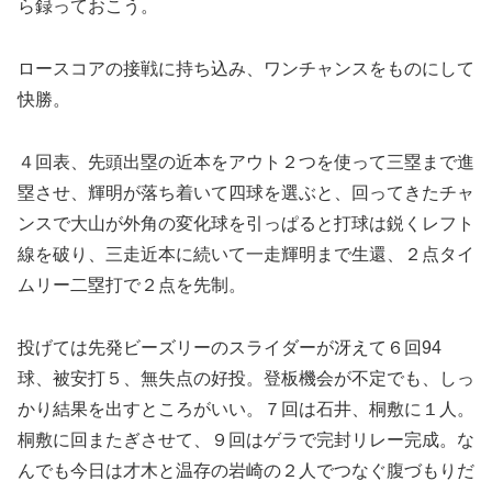
ら録っておこう。
ロースコアの接戦に持ち込み、ワンチャンスをものにして
快勝。
４回表、先頭出塁の近本をアウト２つを使って三塁まで進
塁させ、輝明が落ち着いて四球を選ぶと、回ってきたチャ
ンスで大山が外角の変化球を引っぱると打球は鋭くレフト
線を破り、三走近本に続いて一走輝明まで生還、２点タイ
ムリー二塁打で２点を先制。
投げては先発ビーズリーのスライダーが冴えて６回94
球、被安打５、無失点の好投。登板機会が不定でも、しっ
かり結果を出すところがいい。７回は石井、桐敷に１人。
桐敷に回またぎさせて、９回はゲラで完封リレー完成。な
んでも今日は才木と温存の岩崎の２人でつなぐ腹づもりだ