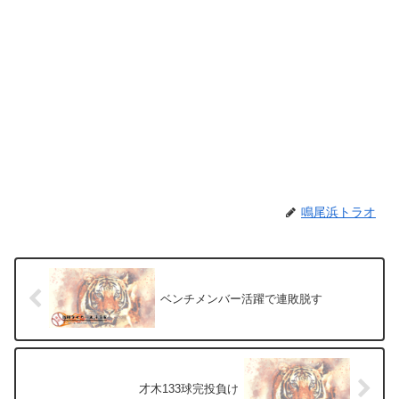
鳴尾浜トラオ
ベンチメンバー活躍で連敗脱す
才木133球完投負け