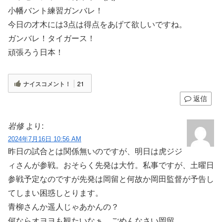
小幡バント練習ガンバレ！
今日の才木には3点は得点をあげて欲しいですね。
ガンバレ！タイガース！
頑張ろう日本！
ナイスコメント！
21
返信
岩修
より:
2024年7月16日 10:56 AM
昨日の試合とは関係無いのですが、明日は虎ジジ
ィさんが参戦。おそらく先発は大竹。私事ですが、土曜日
参戦予定なのですが先発は岡留と何故か岡田監督が予告し
てしまい困惑しとります。
青柳さんか遥人じゃあかんの？
何ならオヨヨも観たいなぁ。ごめんなさい岡留。