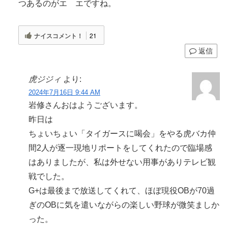
つあるのがエ エですね。
ナイスコメント！
21
返信
虎ジジィ
より:
2024年7月16日 9:44 AM
岩修さんおはようございます。
昨日は
ちょいちょい「タイガースに喝会」をやる虎バカ仲
間2人が逐一現地リポートをしてくれたので臨場感
はありましたが、私は外せない用事がありテレビ観
戦でした。
G+は最後まで放送してくれて、ほぼ現役OBが70過
ぎのOBに気を遣いながらの楽しい野球が微笑ましか
った。