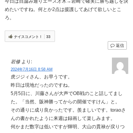
今日は目論み通りエース才木→岩崎で確実に勝ち越しを決
めたいですね。何とか2点は援護してあげて欲しいとこ
ろ。
ナイスコメント！
33
返信
岩修
より:
2024年7月16日 8:58 AM
虎ジジィさん、お早うです。
昨日は現地だったのですね。
5月5日に、川藤さんが大声でOB戦のこと話してまし
た。「当然、阪神勝ってからの開催ですけん」と。
その通りに成り良かったです。羨ましいです。toraoさ
んの書かれたように来週は録画して楽しみます。
何かまだ数字は低いですが輝明、大山の貫禄が戻りつ