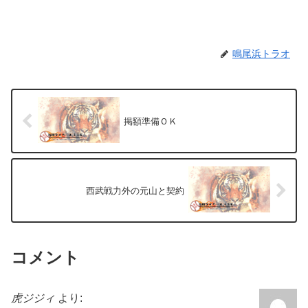
鳴尾浜トラオ
掲額準備ＯＫ
西武戦力外の元山と契約
コメント
虎ジジィ
より: