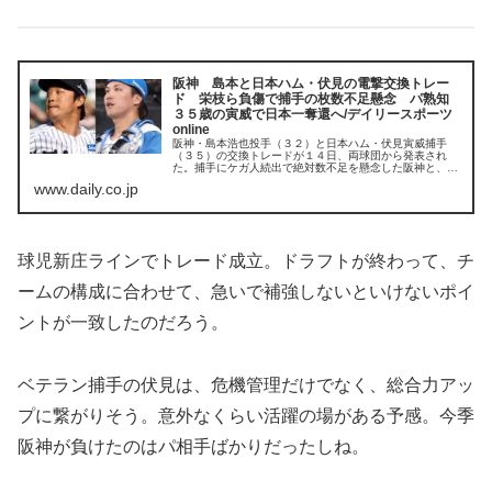
阪神 島本と日本ハム・伏見の電撃交換トレー
ド 栄枝ら負傷で捕手の枚数不足懸念 パ熟知
３５歳の寅威で日本一奪還へ/デイリースポーツ
online
阪神・島本浩也投手（３２）と日本ハム・伏見寅威捕手
（３５）の交換トレードが１４日、両球団から発表され
た。捕手にケガ人続出で絶対数不足を懸念した阪神と、中
継ぎ左腕が手薄な日本ハムの補強ポイントが合致。阪神の
www.daily.co.jp
トレードは２２年オフ以来３年ぶりで、...
球児新庄ラインでトレード成立。ドラフトが終わって、チ
ームの構成に合わせて、急いで補強しないといけないポイ
ントが一致したのだろう。
ベテラン捕手の伏見は、危機管理だけでなく、総合力アッ
プに繋がりそう。意外なくらい活躍の場がある予感。今季
阪神が負けたのはパ相手ばかりだったしね。