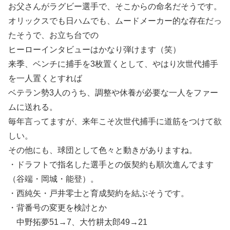
お父さんがラグビー選手で、そこからの命名だそうです。
オリックスでも日ハムでも、ムードメーカー的な存在だっ
たそうで、お立ち台での
ヒーローインタビューはかなり弾けます（笑）
来季、ベンチに捕手を3枚置くとして、やはり次世代捕手
を一人置くとすれば
ベテラン勢3人のうち、調整や休養が必要な一人をファー
ムに送れる。
毎年言ってますが、来年こそ次世代捕手に道筋をつけて欲
しい。
その他にも、球団として色々と動きがありますね。
・ドラフトで指名した選手との仮契約も順次進んでます
（谷端・岡城・能登）。
・西純矢・戸井零士と育成契約を結ぶそうです。
・背番号の変更を検討とか
中野拓夢51→7、大竹耕太郎49→21