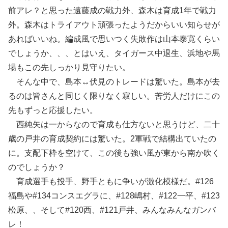
前アレ？と思った遠藤成の戦力外、森木は育成1年で戦力
外。森木はトライアウト頑張ったようだからいい知らせが
あればいいね。編成風で思いつく失敗作は山本泰寛くらい
でしょうか、、、とはいえ、タイガース中退生、浜地や馬
場もこの先しっかり見守りたい。
そんな中で、島本↔︎伏見のトレードは驚いた。島本が去
るのは皆さんと同じく限りなく寂しい。苦労人だけにこの
先もずっと応援したい。
西純矢は一からなので育成も仕方ないと思うけど、二十
歳の戸井の育成契約には驚いた。2軍戦で結構出ていたの
に。支配下枠を空けて、この後も強い風が東から南か吹く
のでしょうか？
育成選手も投手、野手ともに争いが激化模様だ。#126
福島や#134コンスエグラに、#128嶋村、#122一平、#123
松原、、そして#120西、#121戸井、みんなみんなガンバ
レ！