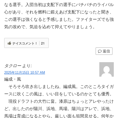
なる選手。入団当初は支配下の選手にバチバチのライバル
心があり、それを燃料に鍛えあげ支配下になったと聞き、
この選手は強くなると予感しました。ファイターズでも強
気の攻めで、気迫を込めて抑えてやりましょう。
ナイスコメント！
21
返信
タクロー
より:
2025年11月15日 10:57 AM
編成・風
そろそろ吹き出しましたね、編成風。このところタイガ
ースに吹くこの風は、いい目をしているのかとても優秀。
現役ドラフトの大竹に畠。漆原はちょっとアレやったけ
ど。出したのが陽川、浜地、馬場。陽川はアレで、浜地、
馬場は育成になるとやら。厳しい面も垣間見せる。何年か