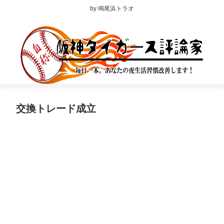
by 鳴尾浜トラオ
交換トレード成立