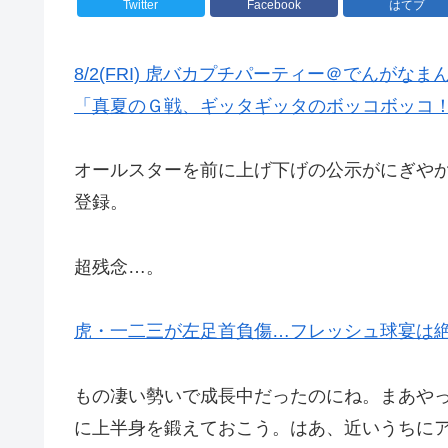
Twitter
Facebook
はてブ
8/2(FRI) 虎バカプチパーティー＠でんがなま
「真夏のＧ戦、ギッタギッタのボッコボッコ
オールスターを前に上げ下げの公示がにぎや
登録。
超残念…。
虎・一二三が左足首負傷…フレッシュ球宴は
もの凄い勢いで成長中だったのにね。まあや
に上半身を鍛えておこう。はあ、近いうちに