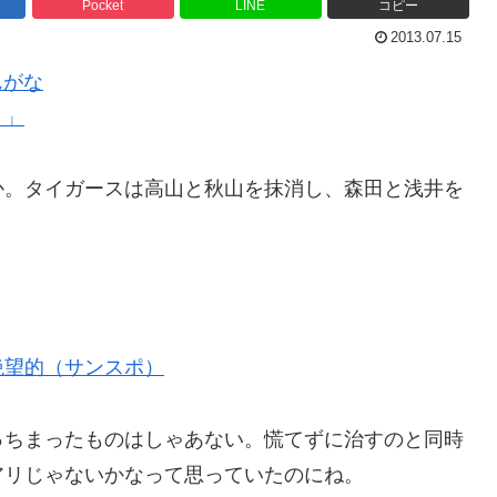
Pocket
LINE
コピー
2013.07.15
んがな
！」
か。タイガースは高山と秋山を抹消し、森田と浅井を
絶望的（サンスポ）
っちまったものはしゃあない。慌てずに治すのと同時
アリじゃないかなって思っていたのにね。