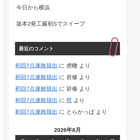
今日から横浜
坂本2発工藤初Sでスイープ
最近のコメント
初回7点連敗脱出
に
虎轍
より
初回7点連敗脱出
に
岩修
より
初回7点連敗脱出
に
岩修
より
初回7点連敗脱出
に
哲
より
初回7点連敗脱出
に
とらかっぱ
より
2026年8月