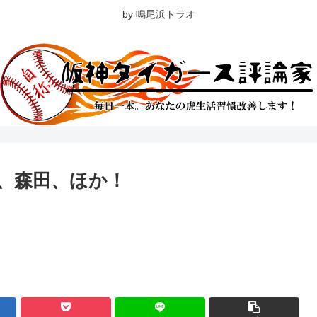
by 鳴尾浜トラオ
、森田、ほか！