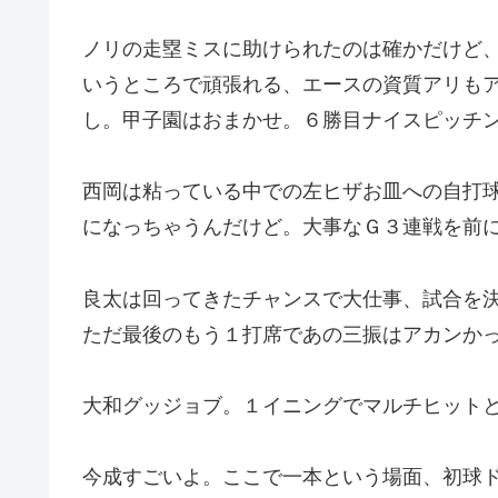
ノリの走塁ミスに助けられたのは確かだけど
いうところで頑張れる、エースの資質アリも
し。甲子園はおまかせ。６勝目ナイスピッチ
西岡は粘っている中での左ヒザお皿への自打
になっちゃうんだけど。大事なＧ３連戦を前
良太は回ってきたチャンスで大仕事、試合を
ただ最後のもう１打席であの三振はアカンか
大和グッジョブ。１イニングでマルチヒット
今成すごいよ。ここで一本という場面、初球