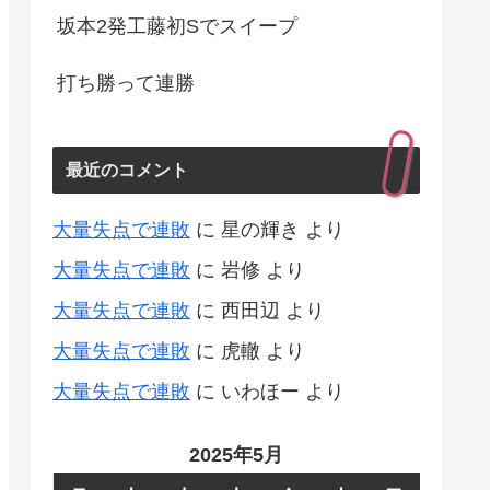
坂本2発工藤初Sでスイープ
打ち勝って連勝
最近のコメント
大量失点で連敗
に
星の輝き
より
大量失点で連敗
に
岩修
より
大量失点で連敗
に
西田辺
より
大量失点で連敗
に
虎轍
より
大量失点で連敗
に
いわほー
より
2025年5月