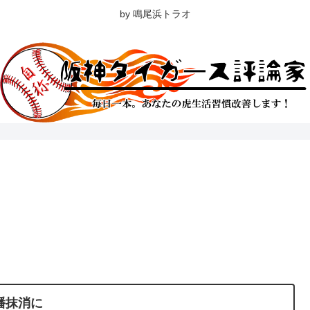
by 鳴尾浜トラオ
幡抹消に