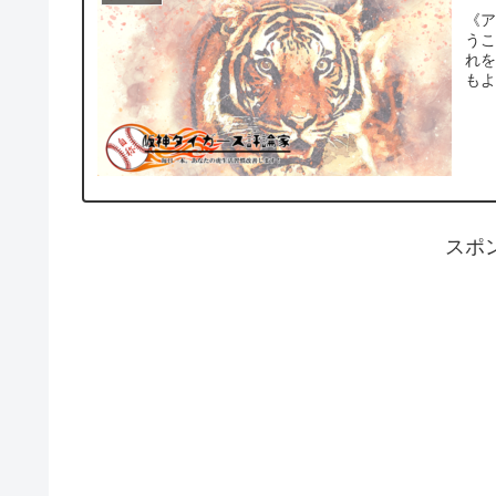
《
う
れを勉
もよ
スポ