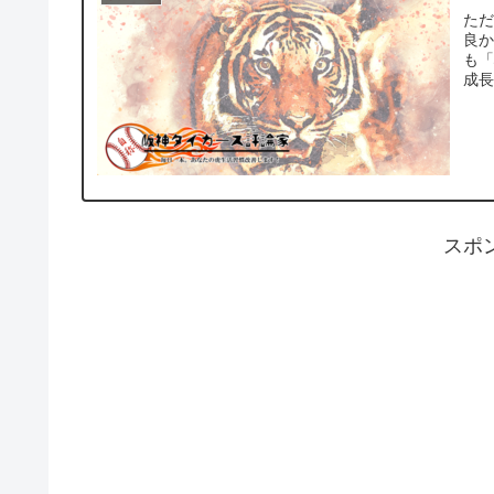
た
良
も
成長
スポ