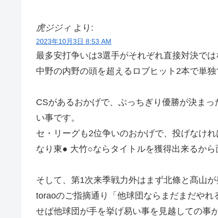
虎ジジィ
より:
2023年10月3日 8:53 AM
最多安打争いは3選手がそれぞれ直接対決では
中野の内野の頭を超えるロブヒット2本で単独
CSがあるおかげで、ぶっちぎり優勝が決まっ
い事です。
セ・リーグも2位争いのおかげで、投げなけれ
なり東● 大竹○ならタイトルを獲得出来るから
そして、第1次来季戦力外はまず北條と髙山が
toraoのご指摘通り「他球団ならまだまだや
せば他球団が手を挙げ易い事を見越しての事