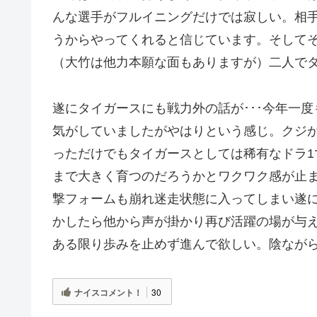
んな選手がフルイニングだけでは寂しい。相
うからやってくれると信じています。そして
（大竹は他力本願な面もありますが）二人で
遂にタイガースにも戦力外の話が･･･今年一
気がしていましたがやはりという感じ。クジ
っただけでもタイガースとしては稀有なドラ
まで大きく育つのだろうかとワクワク感が止
撃フォームも崩れ迷走状態に入ってしまい遂
かしたら他から声が掛かり再び活躍の場が与
ある限り歩みを止めず進んで欲しい。陰なが
ナイスコメント！
30