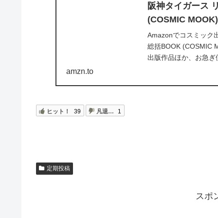
阪神タイガース リ
(COSMIC MOOK
Amazonでコスミッ
総括BOOK (COSM
出版作品ほか、お急ぎ
グ優勝！プロ野球2023シ
amzn.to
ヒット！
39
凡退…
1
定期投稿
スポ