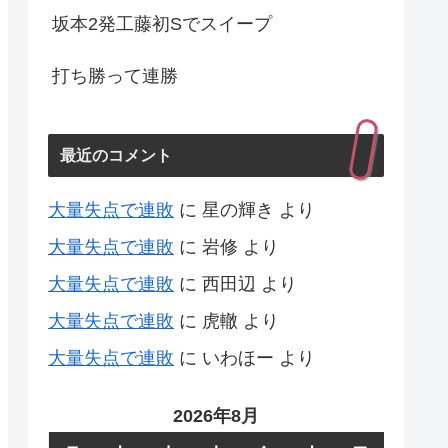
坂本2発工藤初Sでスイープ
打ち勝って連勝
最近のコメント
大量失点で連敗
に
星の輝き
より
大量失点で連敗
に
岩修
より
大量失点で連敗
に
西田辺
より
大量失点で連敗
に
虎轍
より
大量失点で連敗
に
いわほー
より
2026年8月