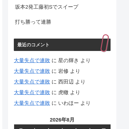
坂本2発工藤初Sでスイープ
打ち勝って連勝
最近のコメント
大量失点で連敗
に
星の輝き
より
大量失点で連敗
に
岩修
より
大量失点で連敗
に
西田辺
より
大量失点で連敗
に
虎轍
より
大量失点で連敗
に
いわほー
より
2026年8月