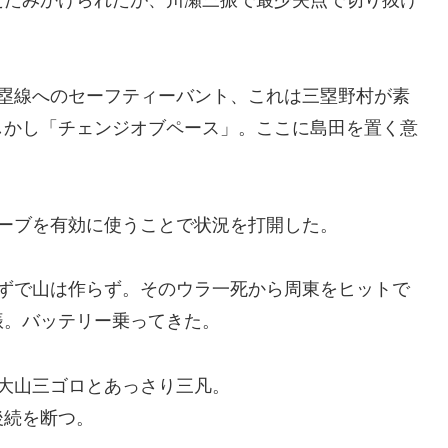
三塁線へのセーフティーバント、これは三塁野村が素
しかし「チェンジオブペース」。ここに島田を置く意
ーブを有効に使うことで状況を打開した。
らずで山は作らず。そのウラ一死から周東をヒットで
振。バッテリー乗ってきた。
大山三ゴロとあっさり三凡。
後続を断つ。