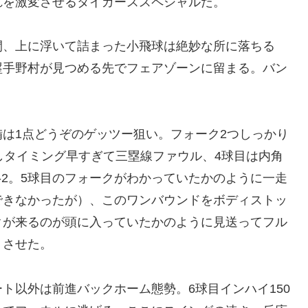
れを激変させるタイガーススペシャルだ。
間、上に浮いて詰まった小飛球は絶妙な所に落ちる
塁手野村が見つめる先でフェアゾーンに留まる。バン
は1点どうぞのゲッツー狙い。フォーク2つしっかり
しタイミング早すぎて三塁線ファウル、4球目は内角
-2。5球目のフォークがわかっていたかのように一走
できなかったが）、このワンバウンドをボディストッ
クが来るのが頭に入っていたかのように見送ってフル
トさせた。
ト以外は前進バックホーム態勢。6球目インハイ150