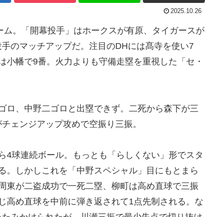
2025.10.26
yドーム。「開幕投手」はホークスが有原、タイガースが
手のマッチアップだ。注目のDHには髙寺を使い7
は小幡で9番。火力よりも守備走塁を重視した「セ・
投ゴロ、中野二ゴロと出塁できず。二死から森下が三
がチェンジアップ攻めで空振り三振。
ら4球連続ボール。もっとも「らしくない」形でスタ
れる。しかしこれを「中野スペシャル」目にもとまら
に周東が二盗成功で一死二塁、柳町は高め直球で三振
じ高め直球を中前に弾き返されて1点先制される。な
たたみかけられたが、川瀬三振で最少失点で切り抜け