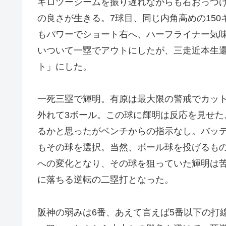
キロツーシームを振り遅れながらも右おっつ
の良さが生きる。7球目、同じ内角高めの15
もパワーでショート右へ、ハーフライナー気
いついて一塁でアウトにしたが、三走近本生
ト」にした。
一死三塁で輝明。有原は最大限の警戒でカット
外れて3ボール。この球に輝明は反応を見せた
るかと思ったがベンチからの指示なし。バッテ
もその球を選択。当然、ボール球を投げるも
への変化となり、その球を狙っていた輝明は
に落ちる逆転の二塁打となった。
阪神の弱みは6番、あえて言えば5番以下の打