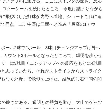
けでファウルに逃げる。ここにスイングの速さ、反応
0キロツーシームを続けたところ、今度は詰まりながら
味に飛び出した打球が内野へ着地、ショートこれに追
還で同点、二走中野は三塁へと進み「最高の1アウ
ボール2球で2ボール、3球目チェンジアップは外へ
。カウント3ボールとなったところで、輝明を歩かせ
リーは3球目チェンジアップへの反応をもとに4球目
のと思っていたら、それがストライクからストライク
苦もなく外野まで飛球を上げた。結果的に右中間の間
線の脆さにある。輝明との勝負を避け、大山でゲッツ