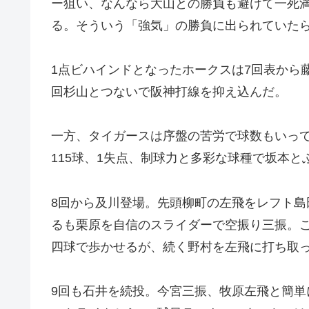
ー狙い、なんなら大山との勝負も避けて一死
る。そういう「強気」の勝負に出られていた
1点ビハインドとなったホークスは7回表から
回杉山とつないで阪神打線を抑え込んだ。
一方、タイガースは序盤の苦労で球数もいっ
115球、1失点、制球力と多彩な球種で坂本
8回から及川登場。先頭柳町の左飛をレフト
るも栗原を自信のスライダーで空振り三振。
四球で歩かせるが、続く野村を左飛に打ち取
9回も石井を続投。今宮三振、牧原左飛と簡単