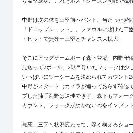
り盗塁成功。これぞポストシーズン初戦で流
中野は次の球を三塁前へバント、当たった瞬
「ドロップショット」。ファウルに賭けた三
トヒットで無死一三塁とチャンス大拡大。
そこにビッグゲームボーイ森下登場。内野守備
見送って2ボール、3球目浮いたフォークは少
いっぱいにツーシームを決められてカウント2
中野がスタート（カメラが追っておらず確認
プした捕手海野は送球できず。森下もフォー
カウント。フォークが効かないのをインプッ
無死二三塁と状況変わって、深く構えるショー