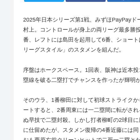
2025年日本シリーズ第1戦、みずほPayPa
村上。コントロールが身上の両リーグ最多勝投
番、レフトには島田を起用して6番、ショート
リーグスタイル」のスタメンを組んだ。
序盤はホークスペース。1回表、阪神は近本
塁線を破る二塁打でチャンスを作ったが輝明
そのウラ、1番柳田に対して初球ストライクか
ートすると、2番周東には一二塁間に転がさ
ぬ早技で二塁封殺。しかし打者柳町の2球目
に仕留めたが、スタメン復帰の4番近藤には同
おも栗原右前クリーンヒットで二死一二塁と