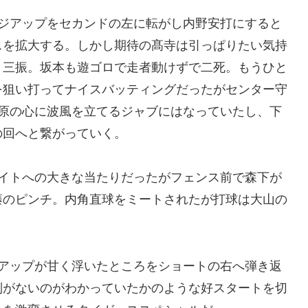
ェンジアップをセカンドの左に転がし内野安打にすると
スを拡大する。しかし期待の髙寺は引っぱりたい気持
り三振。坂本も遊ゴロで走者動けずで二死。もうひと
を狙い打ってナイスバッティングだったがセンター守
有原の心に波風を立てるジャブにはなっていたし、下
の回へと繋がっていく。
ライトへの大きな当たりだったがフェンス前で森下が
藤のピンチ。内角直球をミートされたが打球は大山の
ンジアップが甘く浮いたところをショートの右へ弾き返
制がないのがわかっていたかのような好スタートを切