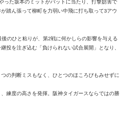
はやった坂本のミットがバットに当たり、打撃妨害で
井が踏ん張って柳町を力弱い中飛に打ち取って3アウ
最後のひと粘りが、第2戦に何かしらの影響を与える
ン継投を注ぎ込む「負けられない試合展開」となり、
とつの判断ミスもなく、ひとつのほころびもみせずに
く、練度の高さを発揮。阪神タイガースならではの勝