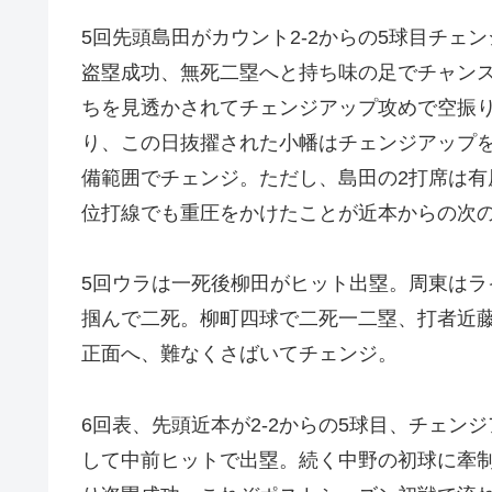
5回先頭島田がカウント2-2からの5球目チ
盗塁成功、無死二塁へと持ち味の足でチャン
ちを見透かされてチェンジアップ攻めで空振
り、この日抜擢された小幡はチェンジアップ
備範囲でチェンジ。ただし、島田の2打席は
位打線でも重圧をかけたことが近本からの次
5回ウラは一死後柳田がヒット出塁。周東は
掴んで二死。柳町四球で二死一二塁、打者近
正面へ、難なくさばいてチェンジ。
6回表、先頭近本が2-2からの5球目、チェ
して中前ヒットで出塁。続く中野の初球に牽