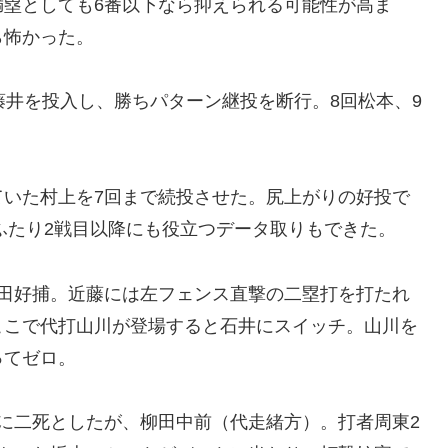
満塁としても6番以下なら抑えられる可能性が高ま
ら怖かった。
藤井を投入し、勝ちパターン継投を断行。8回松本、9
ていた村上を7回まで続投させた。尻上がりの好投で
とふたり2戦目以降にも役立つデータ取りもできた。
島田好捕。近藤には左フェンス直撃の二塁打を打たれ
ここで代打山川が登場すると石井にスイッチ。山川を
ってゼロ。
に二死としたが、柳田中前（代走緒方）。打者周東2