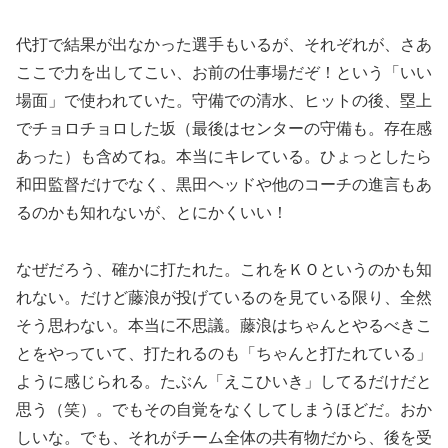
代打で結果が出なかった選手もいるが、それぞれが、さあ
ここで力を出してこい、お前の仕事場だぞ！という「いい
場面」で使われていた。守備での清水、ヒットの後、塁上
でチョロチョロした坂（最後はセンターの守備も。存在感
あった）も含めてね。本当にキレている。ひょっとしたら
和田監督だけでなく、黒田ヘッドや他のコーチの進言もあ
るのかも知れないが、とにかくいい！
なぜだろう、確かに打たれた。これをＫＯというのかも知
れない。だけど藤浪が投げているのを見ている限り、全然
そう思わない。本当に不思議。藤浪はちゃんとやるべきこ
とをやっていて、打たれるのも「ちゃんと打たれている」
ように感じられる。たぶん「えこひいき」してるだけだと
思う（笑）。でもその自覚をなくしてしまうほどだ。おか
しいな。でも、それがチーム全体の共有物だから、後を受