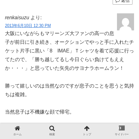
返信
renkaisuzu
より:
2013年6月10日 12:30 PM
大阪にいながらもマリーンズ大ファンの高一の息
子が前日に引き続き、オークションでやっと手に入れたチ
ケット片手に黒い「8 IMAE」Ｔシャツを着て応援に行っ
てたので、「勝ち越してるし今日ぐらい負けてもええ
か・・・」と思っていた矢先のサヨナラホームラン！
勝って嬉しいのは当然なのですが息子のことを思うと気持
ちは複雑。
当然息子は不機嫌な顔で帰宅。
晩御飯の時は野球に関する話題が出なかったのは言うまで
ホーム
検索
トップ
サイドバー
もありません。