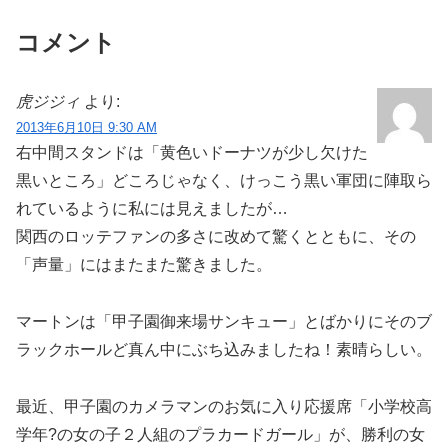
コメント
虎ジジィ
より:
2013年6月10日 9:30 AM
右中間スタンドは「黄色いドーナツが少し欠けた
黒いところ」どころじゃなく、けっこう黒い軍団に陣取ら
れているように私には見えましたが…
関西のロッテファンの多さに改めて驚くとともに、その
「声量」にはまたまた驚きました。
マートンは「甲子園御来場サンキュー」とばかりにそのブ
ラックホールど真ん中にぶち込みましたね！素晴らしい。
最近、甲子園のカメラマンのお気に入り応援席「小学校高
学年?の女の子２人組のプラカードガール」が、勝利の女