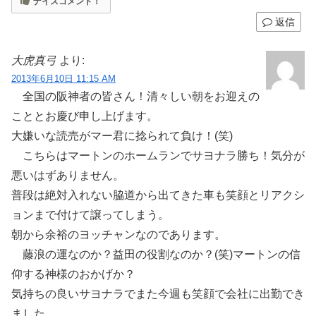
ナイスコメント！
返信
大虎真弓
より:
2013年6月10日 11:15 AM
全国の阪神者の皆さん！清々しい朝をお迎えの
こととお慶び申し上げます。
大嫌いな読売がマー君に捻られて負け！(笑)
こちらはマートンのホームランでサヨナラ勝ち！気分が
悪いはずありません。
普段は絶対入れない脇道から出てきた車も笑顔とリアクシ
ョンまで付けて譲ってしまう。
朝から余裕のヨッチャンなのであります。
藤浪の運なのか？益田の役割なのか？(笑)マートンの信
仰する神様のおかげか？
気持ちの良いサヨナラでまた今週も笑顔で会社に出勤でき
ました。