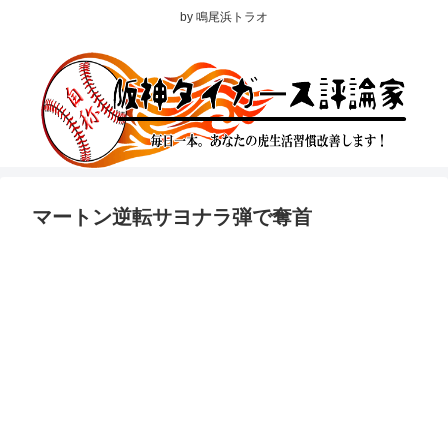
by 鳴尾浜トラオ
マートン逆転サヨナラ弾で奪首