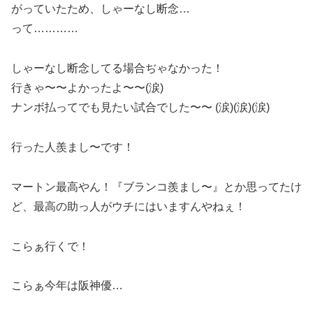
がっていたため、しゃーなし断念…
って…………
しゃーなし断念してる場合ぢゃなかった！
行きゃ〜〜よかったよ〜〜(涙)
ナンボ払ってでも見たい試合でした〜〜 (涙)(涙)(涙)
行った人羨まし〜です！
マートン最高やん！『ブランコ羨まし〜』とか思ってたけ
ど、最高の助っ人がウチにはいますんやねぇ！
こらぁ行くで！
こらぁ今年は阪神優…