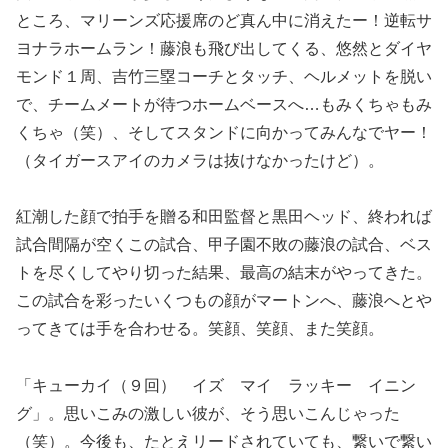
ところ、マリーンズ応援席のど真ん中に消えたー！逆転サ
ヨナラホームラン！藤浪も飛び出してくる、悠然とダイヤ
モンド１周、吉竹三塁コーチとタッチ、ヘルメットを脱い
で、チームメートが待つホームベースへ…もみくちゃもみ
くちゃ（笑）、そしてスタンドに向かってみんなでヤー！
（タイガースアイのカメラは抜けなかったけど）。
紅潮した顔で拍手を贈る和田監督と黒田ヘッド、終われば
試合間隔が空くこの試合、甲子園不敗の藤浪の試合、ベス
トを尽くしてやり切った結果、最高の結末がやってきた。
この試合を彩ったいくつもの顔がマートンへ、藤浪へとや
ってきては手を合わせる。笑顔、笑顔、また笑顔。
「キューカイ（９回） イズ マイ ラッキー イニン
グ」。思いこみの激しい彼が、そう思いこんじゃった
（笑）。今後も、たとえリードされていても、繋いで繋い