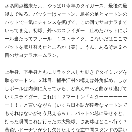
さあ同点機来たよ。やっぱり今年のタイガース、最後の最
後まで粘る。バッターはマートン、鳥谷の足とマートンの
バットで一気にチャンスを拡げて、この回でサヨナラまで
いってまえ。初球、外へのスライダー、止めたバットにボ
ール当たってファール、１ストライク。こないだはここで
バットを取り替えたところか（笑）。うん、あるぞ週２本
目のサヨナラホームラン。
上半身、下半身ともにリラックスした動きでタイミングを
取るマートン。２球目、捕手江村の構えは外角低め。しか
しボールは内側に入ってから、ど真ん中へと曲がり逃げて
いくスライダー、これは！？マートン「キターーーーーー
ー！！」と言いながら（いくら日本語が達者なマートンで
もそれはないがそう見えるｗ）、バットの芯に乗せると、
打った瞬間これは行ったの大飛球、さあ球はどこへ行く？
黄色いドーナツが少し欠けたような左中間スタンドの黒い