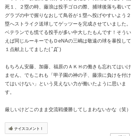
死１、２塁の時、藤浪は投手ゴロの際、捕球後落ち着いて
グラブの中で握りなおして鳥谷が１塁へ投げやすいよう２
塁へストライク送球してゲッツーを完成させていました。
ベテランでも慌てる投手が多い中大したもんです！そうい
えば同じルーキーでもＤeNAの三嶋は敬遠の球を暴投して
１点献上してました( ﾟДﾟ)
もちろん安藤、加藤、福原のＡＫＨの働きも忘れてはいけ
ません、でもこれも「甲子園の神の子、藤浪に負けを付け
てはいけない」という見えない力が働いたように思いま
す。
厳しいけどこのまま交流戦優勝してしまわないかな（笑）
ナイスコメント！