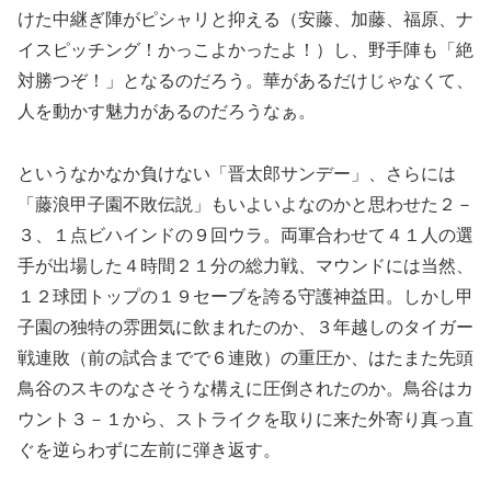
けた中継ぎ陣がピシャリと抑える（安藤、加藤、福原、ナ
イスピッチング！かっこよかったよ！）し、野手陣も「絶
対勝つぞ！」となるのだろう。華があるだけじゃなくて、
人を動かす魅力があるのだろうなぁ。
というなかなか負けない「晋太郎サンデー」、さらには
「藤浪甲子園不敗伝説」もいよいよなのかと思わせた２－
３、１点ビハインドの９回ウラ。両軍合わせて４１人の選
手が出場した４時間２１分の総力戦、マウンドには当然、
１２球団トップの１９セーブを誇る守護神益田。しかし甲
子園の独特の雰囲気に飲まれたのか、３年越しのタイガー
戦連敗（前の試合までで６連敗）の重圧か、はたまた先頭
鳥谷のスキのなさそうな構えに圧倒されたのか。鳥谷はカ
ウント３－１から、ストライクを取りに来た外寄り真っ直
ぐを逆らわずに左前に弾き返す。