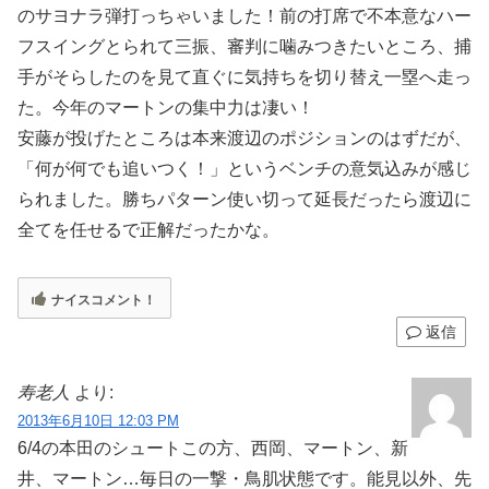
のサヨナラ弾打っちゃいました！前の打席で不本意なハー
フスイングとられて三振、審判に噛みつきたいところ、捕
手がそらしたのを見て直ぐに気持ちを切り替え一塁へ走っ
た。今年のマートンの集中力は凄い！
安藤が投げたところは本来渡辺のポジションのはずだが、
「何が何でも追いつく！」というベンチの意気込みが感じ
られました。勝ちパターン使い切って延長だったら渡辺に
全てを任せるで正解だったかな。
ナイスコメント！
返信
寿老人
より:
2013年6月10日 12:03 PM
6/4の本田のシュートこの方、西岡、マートン、新
井、マートン…毎日の一撃・鳥肌状態です。能見以外、先