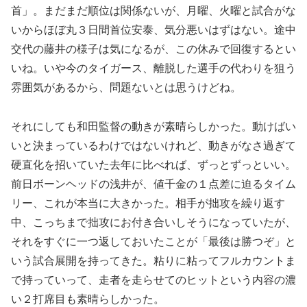
首」。まだまだ順位は関係ないが、月曜、火曜と試合がな
いからほぼ丸３日間首位安泰、気分悪いはずはない。途中
交代の藤井の様子は気になるが、この休みで回復するとい
いね。いや今のタイガース、離脱した選手の代わりを狙う
雰囲気があるから、問題ないとは思うけどね。
それにしても和田監督の動きが素晴らしかった。動けばい
いと決まっているわけではないけれど、動きがなさ過ぎて
硬直化を招いていた去年に比べれば、ずっとずっといい。
前日ボーンヘッドの浅井が、値千金の１点差に迫るタイム
リー、これが本当に大きかった。相手が拙攻を繰り返す
中、こっちまで拙攻にお付き合いしそうになっていたが、
それをすぐに一つ返しておいたことが「最後は勝つぞ」と
いう試合展開を持ってきた。粘りに粘ってフルカウントま
で持っていって、走者を走らせてのヒットという内容の濃
い２打席目も素晴らしかった。