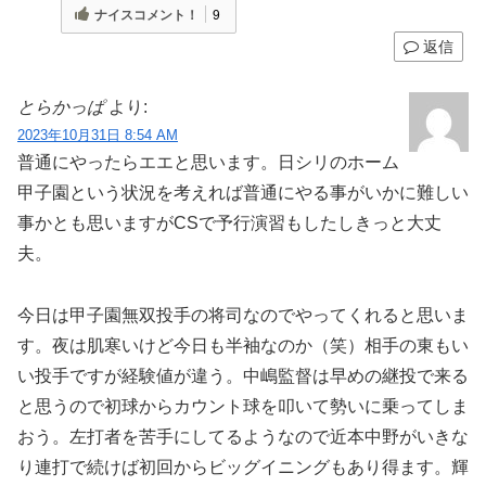
ナイスコメント！
9
返信
とらかっぱ
より:
2023年10月31日 8:54 AM
普通にやったらエエと思います。日シリのホーム
甲子園という状況を考えれば普通にやる事がいかに難しい
事かとも思いますがCSで予行演習もしたしきっと大丈
夫。
今日は甲子園無双投手の将司なのでやってくれると思いま
す。夜は肌寒いけど今日も半袖なのか（笑）相手の東もい
い投手ですが経験値が違う。中嶋監督は早めの継投で来る
と思うので初球からカウント球を叩いて勢いに乗ってしま
おう。左打者を苦手にしてるようなので近本中野がいきな
り連打で続けば初回からビッグイニングもあり得ます。輝