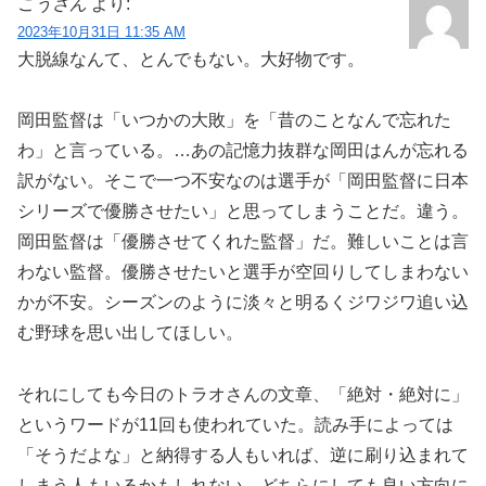
こうさん
より:
2023年10月31日 11:35 AM
大脱線なんて、とんでもない。大好物です。
岡田監督は「いつかの大敗」を「昔のことなんで忘れた
わ」と言っている。…あの記憶力抜群な岡田はんが忘れる
訳がない。そこで一つ不安なのは選手が「岡田監督に日本
シリーズで優勝させたい」と思ってしまうことだ。違う。
岡田監督は「優勝させてくれた監督」だ。難しいことは言
わない監督。優勝させたいと選手が空回りしてしまわない
かが不安。シーズンのように淡々と明るくジワジワ追い込
む野球を思い出してほしい。
それにしても今日のトラオさんの文章、「絶対・絶対に」
というワードが11回も使われていた。読み手によっては
「そうだよな」と納得する人もいれば、逆に刷り込まれて
しまう人もいるかもしれない。どちらにしても良い方向に