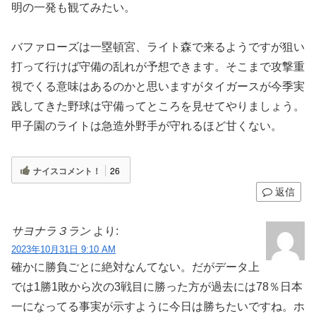
明の一発も観てみたい。
バファローズは一塁頓宮、ライト森で来るようですが狙い
打って行けば守備の乱れが予想できます。そこまで攻撃重
視でくる意味はあるのかと思いますがタイガースが今季実
践してきた野球は守備ってところを見せてやりましょう。
甲子園のライトは急造外野手が守れるほど甘くない。
ナイスコメント！
26
返信
サヨナラ３ラン
より:
2023年10月31日 9:10 AM
確かに勝負ごとに絶対なんてない。だがデータ上
では1勝1敗から次の3戦目に勝った方が過去には78％日本
一になってる事実が示すように今日は勝ちたいですね。ホ