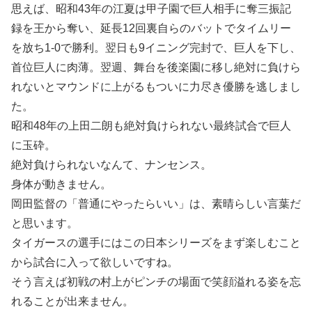
思えば、昭和43年の江夏は甲子園で巨人相手に奪三振記
録を王から奪い、延長12回裏自らのバットでタイムリー
を放ち1-0で勝利。翌日も9イニング完封で、巨人を下し、
首位巨人に肉薄。翌週、舞台を後楽園に移し絶対に負けら
れないとマウンドに上がるもついに力尽き優勝を逃しまし
た。
昭和48年の上田二朗も絶対負けられない最終試合で巨人
に玉砕。
絶対負けられないなんて、ナンセンス。
身体が動きません。
岡田監督の「普通にやったらいい」は、素晴らしい言葉だ
と思います。
タイガースの選手にはこの日本シリーズをまず楽しむこと
から試合に入って欲しいですね。
そう言えば初戦の村上がピンチの場面で笑顔溢れる姿を忘
れることが出来ません。