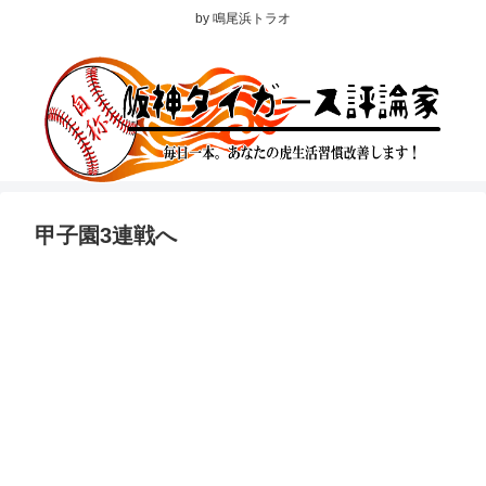
by 鳴尾浜トラオ
甲子園3連戦へ