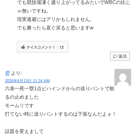
でも競技場凄く盛り上がってるみたいでWBCの比じ
ゃ無いですね。
現実逃避にはアリかもしれません。
でも勝ったら直ぐ戻ると思いますw
ナイスコメント！
12
返信
哲
より:
2026年6月13日 11:24 AM
六表一死一塁1点ビハインドからの送りバントで観
るの止めました
モームリです
打てない時に送りバントするのは下策なんだよォ！
話題を変えまして