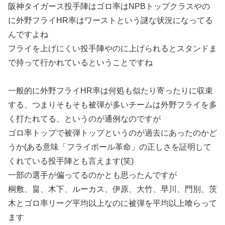
阪神タイガース投手陣はゴロ率はNPBトップクラスやの
に外野フライHR率はワーストという謎な状況になってる
んですよね
フライを上げにくい投手陣やのに上げられるとスタンドま
で持って行かれているということですね
一般的に外野フライHR率は何処も似たり寄ったりに収束
する、つまりそもそも被弾が多いチームは外野フライを多
く打たれてる、というのが通例なのですが
ゴロ率トップで被弾トップというのが過去にあったのかど
うか(ある意味「フライボール革命」の正しさを証明して
くれている投手陣とも言えます(笑)
一部の選手が偏ってるのかとも思ったんですが
桐敷、畠、木下、ルーカス、伊原、大竹、早川、門別、茨
木とゴロ率リーグ平均以上なのに被弾を平均以上喰らって
ます