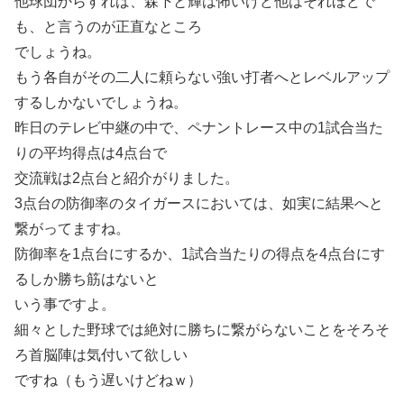
他球団からすれば、森下と輝は怖いけど他はそれほどで
も、と言うのが正直なところ
でしょうね。
もう各自がその二人に頼らない強い打者へとレベルアップ
するしかないでしょうね。
昨日のテレビ中継の中で、ペナントレース中の1試合当た
りの平均得点は4点台で
交流戦は2点台と紹介がりました。
3点台の防御率のタイガースにおいては、如実に結果へと
繋がってますね。
防御率を1点台にするか、1試合当たりの得点を4点台にす
るしか勝ち筋はないと
いう事ですよ。
細々とした野球では絶対に勝ちに繋がらないことをそろそ
ろ首脳陣は気付いて欲しい
ですね（もう遅いけどねｗ）