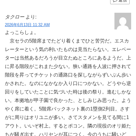
返信
タクロー
より:
2026年6月13日 11:32 AM
よっこらしょ。
京セラの5階席までたどり着くまでひと苦労だ。エスカ
レーターという気の利いたものは見当たらない。エレベー
ターは当然あるだろうが目立たぬところにあるようだ。上
に昇る階段がこれまた少ない。狭い通路を人波に押されて
階段を昇ってチケットの通路口を探しながらずいぶん歩い
かされた。なのになかなか入り口につかない。どうやら逆
回りをしていたことに気づいた時は後の祭り。進むしかな
い。本拠地が甲子園で良かった、としみじみ思った。よう
やく席に着く。5階席バックネット裏の1塁側2列目。さす
がに周りはオリユニが多い。さてスタメンを見てる間に1
アウト。いいぞ村上。するとポコン。隣の現役のオリ姫た
ちが騒ぎ出す。ハリセンが耳につく。今のうちに騒いど