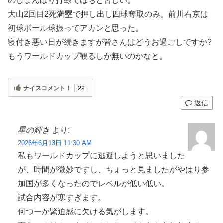
のしょんぼり打線ではちと苦しい。
大山2回目2死満塁で押し出し四球奪取のみ。前川右京は
初球ボール球振ってアカンと思った。
寝付き悪い日が続きますが皆さんはどうお過ごしですか?
もうワールドカップ観るしか無いのかなと。
ナイスコメント！
22
返信
星の輝き
より:
2026年6月13日 11:30 AM
私もワールドカップに逃避しようと思いました
が、時間が微妙ですし、ちょっと見ましたがやはり参
加国が多くなったのでレベルが低い低い。
試合内容が寒すぎます。
何つーか緊迫感に欠ける気がします。