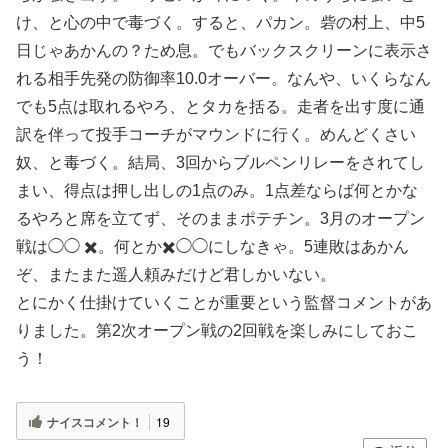
け、と心の中で毒づく。すると、パカン。砦の村上、中5
日じゃあかんの？ため息。でもバックスクリーンに表示さ
れる相手先発の防御率10.0オーバー。なんや、いくらなん
でも5点は取れるやろ、とタカを括る。走者を出す度に通
訳を伴って投手コーチがマウンドに行く。めんどくさい
奴、と毒づく。結局、3回からブルペンリレーをされてし
まい、得点は押し出しの1点のみ。1点差ならば何とかな
るやろと席を立てず、そのままポテチン。3月のオープン
戦は◯◯ ✖️。何とか✖️◯◯にしなきゃ。5連敗はあかん
ぞ、またまた遥人頼みだけど君しかいない。
とにかく仕掛けていくことが重要という監督コメントがあ
りました。第2次オープン戦の2回戦を楽しみにしておこ
う！
ナイスコメント！
19