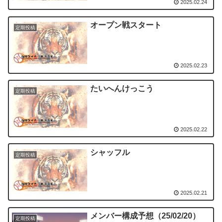
2025.02.24
オープン戦スタート
定期投稿
2025.02.23
たいへんけっこう
定期投稿
2025.02.22
シャッフル
定期投稿
2025.02.21
メンバー構成予想（25/02/20）
定期投稿