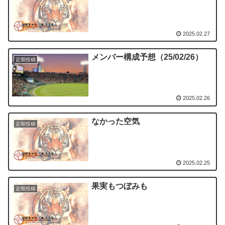
2025.02.27
メンバー構成予想（25/02/26）
定期投稿
2025.02.26
なかった空気
定期投稿
2025.02.25
果実もつぼみも
定期投稿