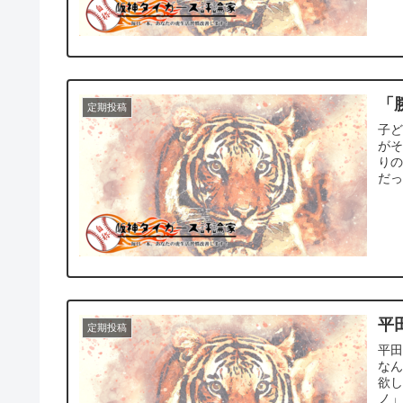
「
定期投稿
子
が
り
だっ
平
定期投稿
平
な
欲
ノ」