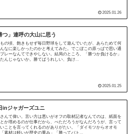
2025.01.26
勝つ」連呼の大山に思う
どもの頃、飽きもせず毎日野球をして遊んでいたが、あらためて何
そんなに楽しかったのかと考えてみた。でこぼこの原っぱで思い通
のプレーなんてできやしない。結局のところ、「勝つか負けるか」
たんじゃないか。勝てばうれしい、負け...
2025.01.25
田inジャガーズユニ
田さんて偉い。言い方は悪いがオフの取材記者なんてのは、紙面を
んとか埋めるのが仕事だから、べただろうがなんだろうが、言って
しいことを言ってくれるのがありがたい。「ダイモツからオオモ
「素材は軽いが歴史の重み」「勝ってバト...