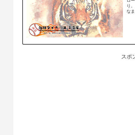
ロ
り。
なま
スポ