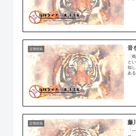
音
定期投稿
「
と
知し
ある
藤
定期投稿
「