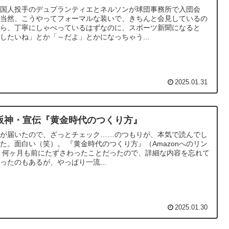
外国人投手のデュプランティエとネルソンが球団事務所で入団会
。当然、こうやってフォーマルな装いで、きちんと会見しているの
から、丁寧にしゃべっているはずなのに、スポーツ新聞になると
したいね」とか「～だよ」とかになっちゃう...
2025.01.31
阪神・宣伝『黄金時代のつくり方』
本が届いたので、ざっとチェック……のつもりが、本気で読んでし
白い（笑）。 『黄金時代のつくり方』（Amazonへのリン
容を忘れて
ったのもあるが、やっぱり一流...
2025.01.30