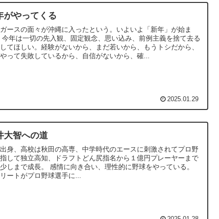
年がやってくる
イガースの面々が沖縄に入ったという。いよいよ「新年」が始ま
を捨て去る
にしてほしい。経験がないから、まだ若いから、もうトシだから、
やって失敗しているから、自信がないから、確...
2025.01.29
井大智への道
式出身、高校は秋田の高専、中学時代のエースに刺激されてプロ野
目指して独立高知、ドラフトどん尻指名から１億円プレーヤーまで
成長。 感情に向き合い、理性的に野球をやっている。
リートがプロ野球選手に...