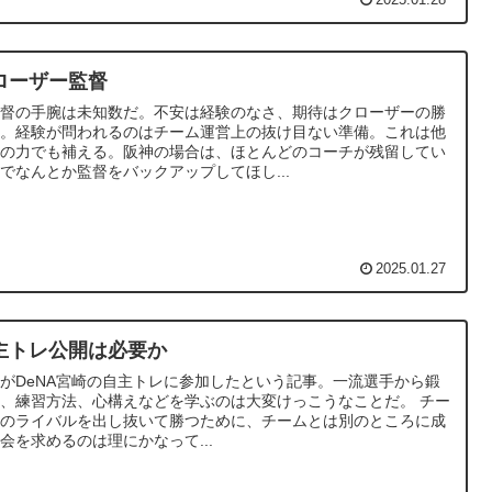
2025.01.28
ローザー監督
監督の手腕は未知数だ。不安は経験のなさ、期待はクローザーの勝
勘。経験が問われるのはチーム運営上の抜け目ない準備。これは他
者の力でも補える。阪神の場合は、ほとんどのコーチが残留してい
でなんとか監督をバックアップしてほし...
2025.01.27
主トレ公開は必要か
がDeNA宮崎の自主トレに参加したという記事。一流選手から鍛
、練習方法、心構えなどを学ぶのは大変けっこうなことだ。 チー
内のライバルを出し抜いて勝つために、チームとは別のところに成
会を求めるのは理にかなって...