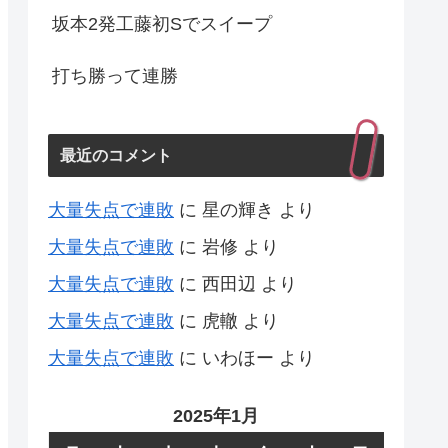
坂本2発工藤初Sでスイープ
打ち勝って連勝
最近のコメント
大量失点で連敗
に
星の輝き
より
大量失点で連敗
に
岩修
より
大量失点で連敗
に
西田辺
より
大量失点で連敗
に
虎轍
より
大量失点で連敗
に
いわほー
より
2025年1月