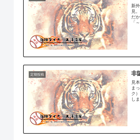
新
見
だ
「～
非
定期投稿
見
まった。面
ク） 何ヶ月も前にたずさわったことだったので、詳細な内
しま