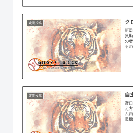
ク
定期投稿
新
負
の
るの
自
定期投稿
野口
え方
ム
長機