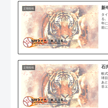
新
定期投稿
タ
る。 今年は一切の先入観、固定観念、思い込み、前例主義
年
前に
石
定期投稿
軟
球
あと少しまで
非エ