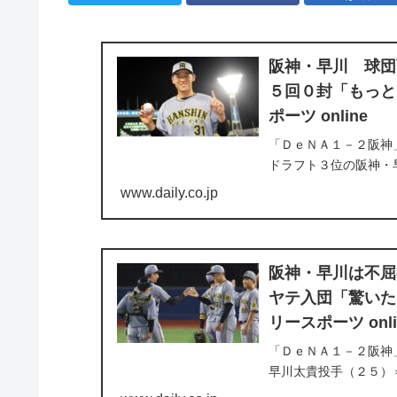
阪神・早川 球団
５回０封「もっと
ポーツ online
「ＤｅＮＡ１－２阪神
ドラフト３位の阪神・
５回２安打無失点でプ
www.daily.co.jp
となるルーキーイヤーの白
阪神・早川は不屈
ヤテ入団「驚いた
リースポーツ onli
「ＤｅＮＡ１－２阪神
早川太貴投手（２５）
利。北広島市役所時代