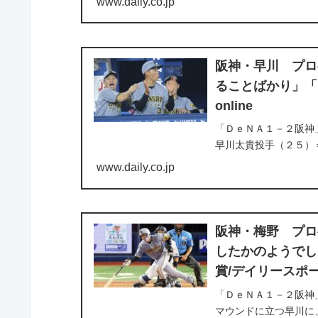
www.daily.co.jp
阪神・早川 プロ
ることばかり」「
online
「ＤｅＮＡ１－２阪神
早川太貴投手（２５）
を挙げた。
www.daily.co.jp
阪神・梅野 プロ
したかのようでし
賞/デイリースポーツ
「ＤｅＮＡ１－２阪神
マウンドに立つ早川に