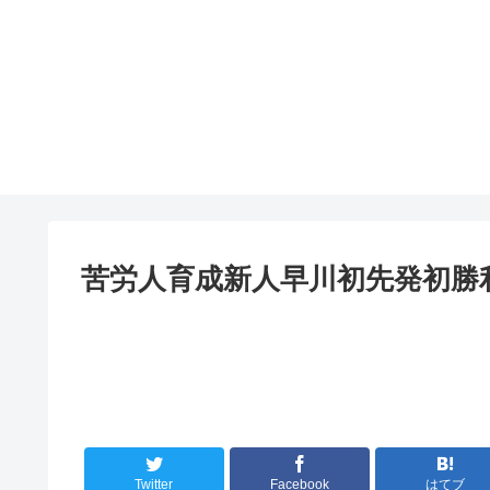
苦労人育成新人早川初先発初勝
Twitter
Facebook
はてブ