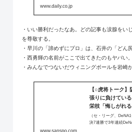
うでした。それくらい
www.daily.co.jp
試合前からユニホームを汗
・いい勝利だったなあ。どの記事も涙腺をい
を尊敬する。
・早川の「諦めずにプロ」は、石井の「どん
・西勇輝の名前がここで出てきたのもヤバい
・みんなでつないだウィニングボールを岩崎
【○虎将トーク】
張りに負けている
栄枝「悔しがれる
（セ・リーグ、DeNA
決7連勝で3年連続De
www.sanspo.com