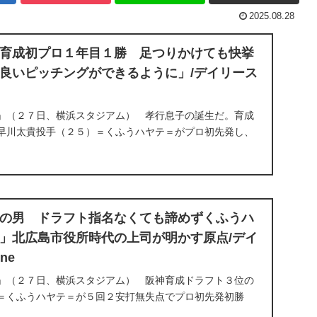
2025.08.28
育成初プロ１年目１勝 足つりかけても快挙
良いピッチングができるように」/デイリース
」（２７日、横浜スタジアム） 孝行息子の誕生だ。育成
早川太貴投手（２５）＝くふうハヤテ＝がプロ初先発し、
ロ初勝利。ＤｅＮＡ・東に投げ勝ち、球団育成出身選手初
...
の男 ドラフト指名なくても諦めずくふうハ
」北広島市役所時代の上司が明かす原点/デイ
ne
」（２７日、横浜スタジアム） 阪神育成ドラフト３位の
＝くふうハヤテ＝が５回２安打無失点でプロ初先発初勝
の上司が、プロへの道を切り開いた原点を明かした。