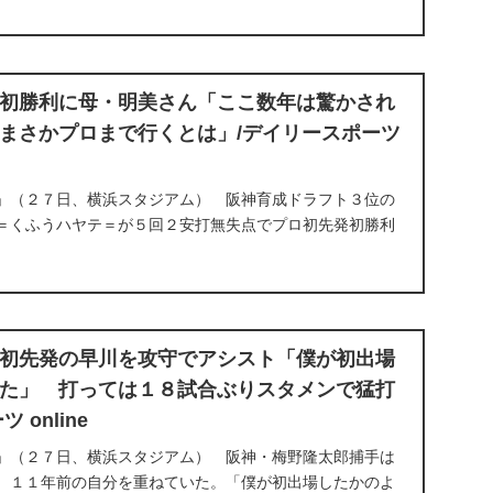
初勝利に母・明美さん「ここ数年は驚かされ
まさかプロまで行くとは」/デイリースポーツ
」（２７日、横浜スタジアム） 阪神育成ドラフト３位の
＝くふうハヤテ＝が５回２安打無失点でプロ初先発初勝利
初先発の早川を攻守でアシスト「僕が初出場
た」 打っては１８試合ぶりスタメンで猛打
 online
」（２７日、横浜スタジアム） 阪神・梅野隆太郎捕手は
、１１年前の自分を重ねていた。「僕が初出場したかのよ