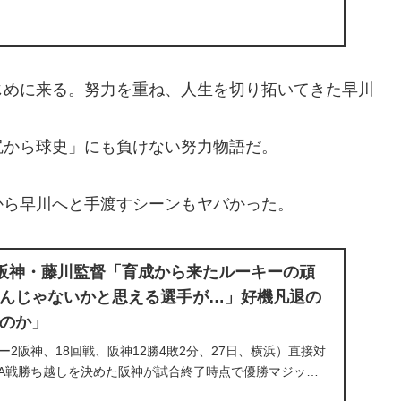
の気持ちでマウンドに上がっているんやと思うとね…」。
...
じめに来る。努力を重ね、人生を切り拓いてきた早川
尻から球史」にも負けない努力物語だ。
。
から早川へと手渡すシーンもヤバかった。
阪神・藤川監督「育成から来たルーキーの頑
んじゃないかと思える選手が…」好機凡退の
のか」
1ー2阪神、18回戦、阪神12勝4敗2分、27日、横浜）直接対
NA戦勝ち越しを決めた阪神が試合終了時点で優勝マジッ…