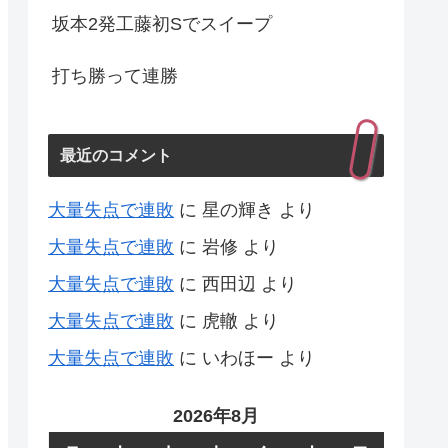
坂本2発工藤初Sでスイープ
打ち勝って連勝
最近のコメント
大量失点で連敗
に
星の輝き
より
大量失点で連敗
に
岩修
より
大量失点で連敗
に
西田辺
より
大量失点で連敗
に
虎轍
より
大量失点で連敗
に
いわほー
より
2026年8月