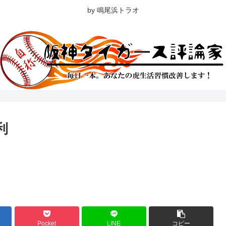
by 鳴尾浜トラオ
利
Pocket
LINE
コピー