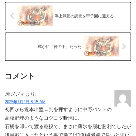
浮上気配の読売を甲子園に迎える
確かに「神の手」だった
コメント
虎ジジィ
より:
2025年7月2日 8:15 AM
初回から近本出塁→判を押すように中野バントの
高校野球のようなコツコツ野球に、
石橋を叩いて渡る継投で、まさに薄氷を履む勝利でしたが
後半戦に入ったという事で勝てば100点満点で良いと思い