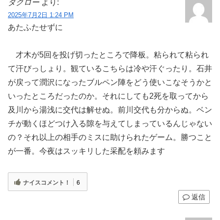
タクロー
より:
2025年7月2日 1:24 PM
あたふたせずに
才木が5回を投げ切ったところで降板。粘られて粘られ
て汗びっしょり。観ているこちらは冷や汗ぐったり。石井
が戻って潤沢になったブルペン陣をどう使いこなそうかと
いったところだったのか。それにしても2死を取ってから
及川から湯浅に交代は解せぬ。前川交代も分からぬ。ベン
チが動くほどつけ入る隙を与えてしまっているんじゃない
の？それ以上の相手のミスに助けられたゲーム。勝つこと
が一番。今夜はスッキリした采配を頼みます
ナイスコメント！
6
返信