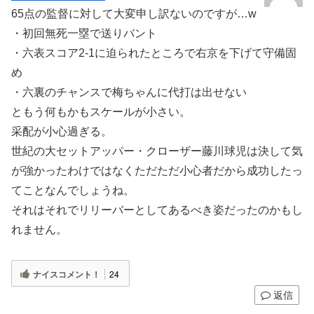
65点の監督に対して大変申し訳ないのですが…w
・初回無死一塁で送りバント
・六表スコア2-1に迫られたところで右京を下げて守備固
め
・六裏のチャンスで梅ちゃんに代打は出せない
ともう何もかもスケールが小さい。
采配が小心過ぎる。
世紀の大セットアッパー・クローザー藤川球児は決して気
が強かったわけではなくただただ小心者だから成功したっ
てことなんでしょうね。
それはそれでリリーバーとしてあるべき姿だったのかもし
れません。
ナイスコメント！
24
返信