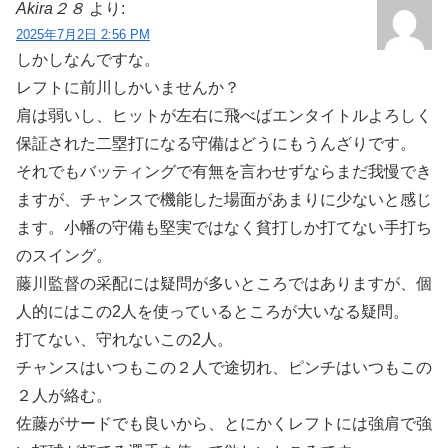
Akira２８
より:
2025年7月2日 2:56 PM
しかしなんですな。
レフトに前川しかいませんか？
肩は弱いし、ヒットが左右に飛べばエンタイトルよろしく
保証された二塁打になる守備はどうにもうんざりです。
それでもバッティングで有無を言わせずならまだ我慢でき
ますが、チャンスで機能した場面があまりに少ないと感じ
ます。小幡の守備も堅実ではなく貧打しか打てない手打ち
のスイング。
藤川監督の采配には疑問が多いところではありますが、個
人的にはこの2人を使っているところが大いなる疑問。
打てない、守れないこの2人。
チャンスはいつもこの２人で途切れ、ピンチはいつもこの
２人が絡む。
佐藤がサードでも良いから、とにかくレフトには強肩で強