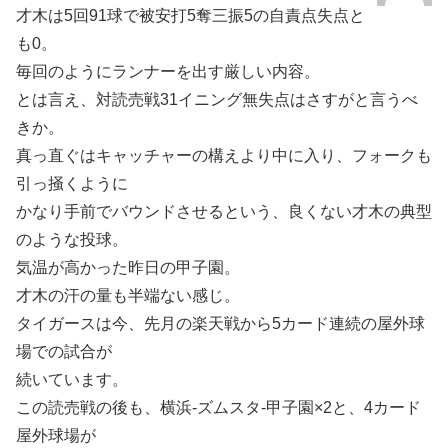
才木は5回91球で被安打5奪三振5の自責点失点と
も0。
毎回のようにランナーを出す厳しい内容。
とは言え、対読売戦31イニング無失点はさすがと言うべ
きか。
真っ直ぐはキャッチャーの構えより中に入り、フォークも
引っ掻くように
かなり手前でバウンドさせるという、良くない才木の典型
のような投球。
気温が高かった昨日の甲子園。
才木の汗の量も半端ない感じ。
タイガースは今、先月の楽天戦から5カード連続の屋外球
場での試合が
続いています。
この読売戦の後も、横浜-ズムスタ-甲子園×2と、4カード
屋外球場が