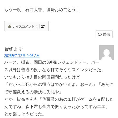
もう一度、石井大智、復帰おめでとう！
ナイスコメント！
27
返信
岩修
より:
2025年7月2日 9:06 AM
バース、掛布、岡田の3連発レジェンドデー。バー
ス以外は普通の投手なら打てそうなスイングだった。
いつもより控え目の岡田顧問だったけど
「だから二死からの得点はでかいんよ。おーん」「あそこ
で守備変えるの湯浅に失礼や」
とか。掛布さんも「佐藤君のあの１打がゲームを支配した
んですね。森下君も全力で振り切ったからですねエエ」
とか楽しそうだった。