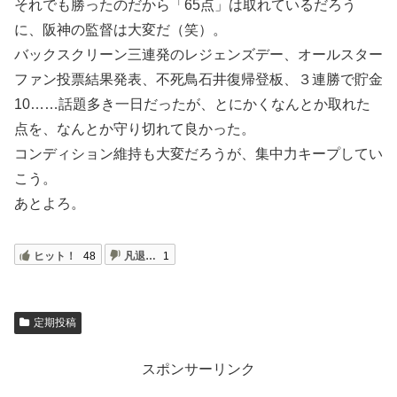
それでも勝ったのだから「65点」は取れているだろう
に、阪神の監督は大変だ（笑）。
バックスクリーン三連発のレジェンズデー、オールスター
ファン投票結果発表、不死鳥石井復帰登板、３連勝で貯金
10……話題多き一日だったが、とにかくなんとか取れた
点を、なんとか守り切れて良かった。
コンディション維持も大変だろうが、集中力キープしてい
こう。
あとよろ。
ヒット！
48
凡退…
1
定期投稿
スポンサーリンク