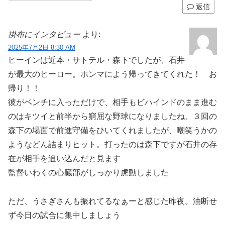
返信
掛布にインタビュー
より:
2025年7月2日 8:30 AM
ヒーインは近本・サトテル・森下でしたが、石井
が最大のヒーロー。ホンマによう帰ってきてくれた！ お
帰り！！
彼がベンチに入っただけで、相手もビハインドのまま進む
のはキツイと前半から窮屈な野球になりましたね。３回の
森下の場面で前進守備をひいてくれましたが、嘲笑うかの
ようなどん詰まりヒット。打ったのは森下ですが石井の存
在が相手を追い込んだと見ます
監督いわくの心臓部がしっかり虎動しました
ただ、うさぎさんも振れてるなぁーと感じた昨夜。油断せ
ず今日の試合に集中しましょう