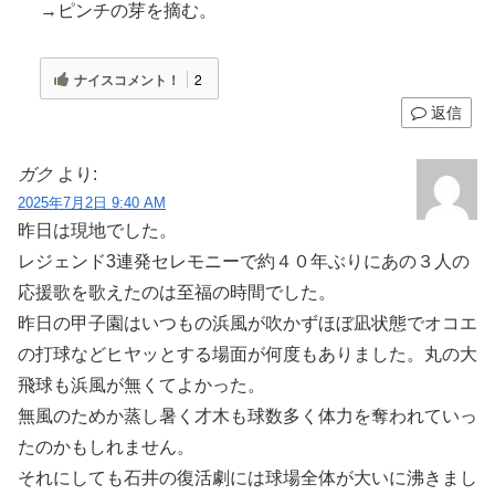
→ピンチの芽を摘む。
ナイスコメント！
2
返信
ガク
より:
2025年7月2日 9:40 AM
昨日は現地でした。
レジェンド3連発セレモニーで約４０年ぶりにあの３人の
応援歌を歌えたのは至福の時間でした。
昨日の甲子園はいつもの浜風が吹かずほぼ凪状態でオコエ
の打球などヒヤッとする場面が何度もありました。丸の大
飛球も浜風が無くてよかった。
無風のためか蒸し暑く才木も球数多く体力を奪われていっ
たのかもしれません。
それにしても石井の復活劇には球場全体が大いに沸きまし