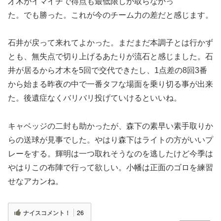
才木がイマイチで得点も最低限しか取らなかっ
た。でも勝った。これが今のチーム力の差だと感じます。
石井が戻って来れてよかった。まだまだ本調子とは行かず
とも、無失点で切り上げるあたりが流石と感じました。石
井が居るから才木を5回で交代できたし、1点差の8回3番
から始まる昨夜の中で一番タフな場面を乗り切る事が出来
た。後遺症なくバリバリ投げていけるといいね。
キャベッジの二封も助かったが、森下の素早い素手取りか
らの送球が見事でした。やはり森下はライトの方がいいプ
レーをする。輝明は一つ取れそうなのを逃したけど今季は
やはりこの布陣で行って欲しい。小幡は正面のゴロを練習
せなアカンね。
ナイスコメント！
26