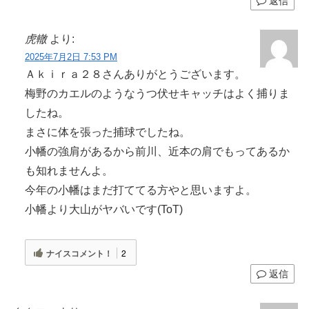
返信
虎轍
より:
2025年7月2日 7:53 PM
Ａｋｉｒａ２８さんありがとうございます。
梅野のカエルのようなうつ伏せキャッチはよく捕りま
したね。
まさに体を張った捕球でしたね。
小幡の強肩があるから前川、近本の肩でもってあるか
も知れませんよ。
今年の小幡はまだ打ててる方やと思いますよ。
小幡より大山がヤバいです(ToT)
ナイスコメント！
2
返信