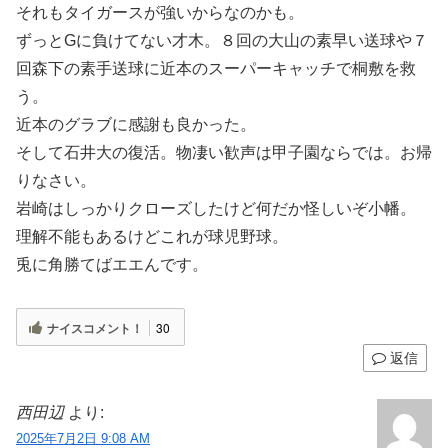
それもタイガースが強いからなのかも。
ずっとGに負けてない才木。８回の大山の素早い送球や７
回森下の素手送球に近本のスーパーキャッチで桐敷を救
う。
近本のグラブに感謝も良かった。
そして石井大の復活。物凄い歓声は甲子園ならでは。お帰
りなさい。
岩崎はしっかりクローズしたけど何だか怪しいぞ小幡。
理解不能もあるけどこれが球児野球。
兎に角勝てばエエんです。
ナイスコメント！
30
返信
西田辺
より:
2025年7月2日 9:08 AM