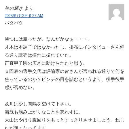
星の輝き
より:
2025年7月2日 9:27 AM
バタバタ
勝つには勝ったが、なんだかなぁ・・・。
才木は本調子ではなかったし、掛布にインタビューさん仰
る通り読売は振れに振れていた。
正直甲子園の広さに助けられたと思う。
６回表の選手交代は評論家の皆さんが言われる通りで何を
焦っているのか？ピンチの目を詰むというより、後手後手
感が否めない。
及川は少し間隔を空けて下さい。
湯浅も病み上がりなことを忘れずに。
大山はやはり腹回りをもっとすっきりさせましょう。ねじ
れが無くなってます。