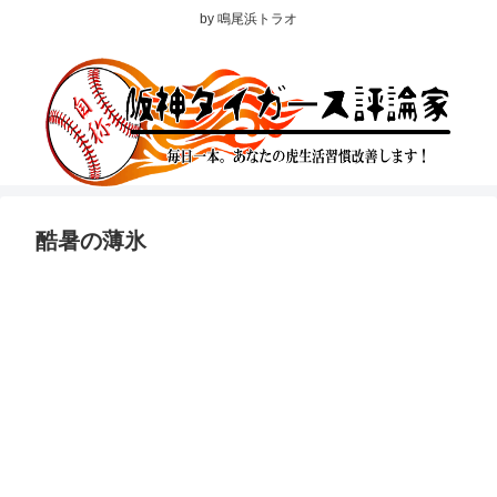
by 鳴尾浜トラオ
酷暑の薄氷